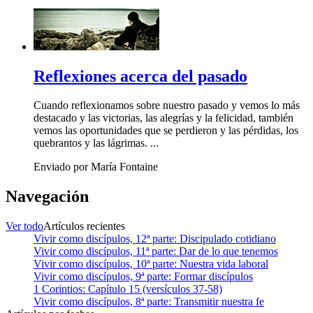
Reflexiones acerca del pasado
Cuando reflexionamos sobre nuestro pasado y vemos lo más
destacado y las victorias, las alegrías y la felicidad, también
vemos las oportunidades que se perdieron y las pérdidas, los
quebrantos y las lágrimas. ...
Enviado por María Fontaine
Navegación
Ver todo
Artículos recientes
Vivir como discípulos, 12ª parte: Discipulado cotidiano
Vivir como discípulos, 11ª parte: Dar de lo que tenemos
Vivir como discípulos, 10ª parte: Nuestra vida laboral
Vivir como discípulos, 9ª parte: Formar discípulos
1 Corintios: Capítulo 15 (versículos 37-58)
Vivir como discípulos, 8ª parte: Transmitir nuestra fe