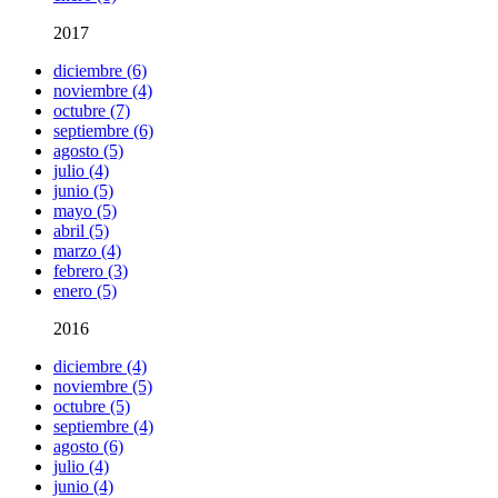
2017
diciembre (6)
noviembre (4)
octubre (7)
septiembre (6)
agosto (5)
julio (4)
junio (5)
mayo (5)
abril (5)
marzo (4)
febrero (3)
enero (5)
2016
diciembre (4)
noviembre (5)
octubre (5)
septiembre (4)
agosto (6)
julio (4)
junio (4)