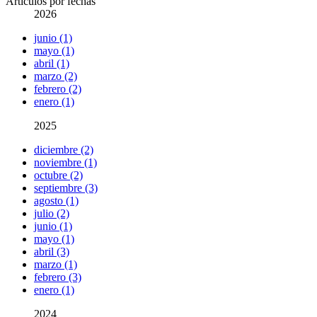
Artículos por fechas
2026
junio (1)
mayo (1)
abril (1)
marzo (2)
febrero (2)
enero (1)
2025
diciembre (2)
noviembre (1)
octubre (2)
septiembre (3)
agosto (1)
julio (2)
junio (1)
mayo (1)
abril (3)
marzo (1)
febrero (3)
enero (1)
2024