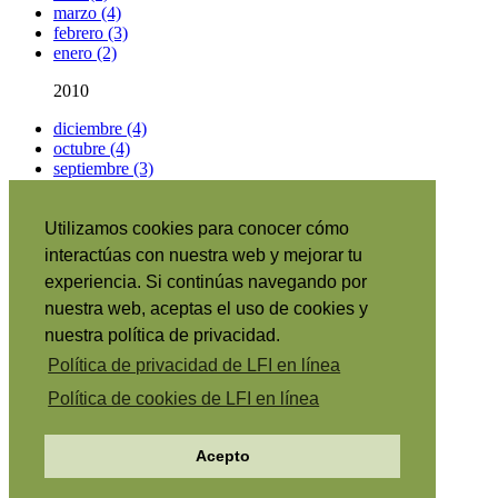
marzo (4)
febrero (3)
enero (2)
2010
diciembre (4)
octubre (4)
septiembre (3)
Artículos por categorías
Utilizamos cookies para conocer cómo
Información sobre el portal
|
interactúas con nuestra web y mejorar tu
Suscribirse
|
experiencia. Si continúas navegando por
RSS
•
English
|
nuestra web, aceptas el uso de cookies y
日本語
|
nuestra política de privacidad.
Português
|
Política de privacidad de LFI en línea
Italiano
|
Français
|
Política de cookies de LFI en línea
Copyright © 2026 The Family International.
Política de
Acepto
privacidad
Normas de cookies