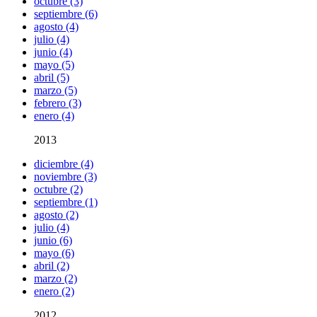
octubre (3)
septiembre (6)
agosto (4)
julio (4)
junio (4)
mayo (5)
abril (5)
marzo (5)
febrero (3)
enero (4)
2013
diciembre (4)
noviembre (3)
octubre (2)
septiembre (1)
agosto (2)
julio (4)
junio (6)
mayo (6)
abril (2)
marzo (2)
enero (2)
2012