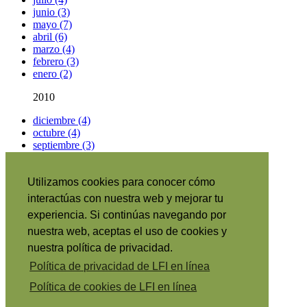
junio (3)
mayo (7)
abril (6)
marzo (4)
febrero (3)
enero (2)
2010
diciembre (4)
octubre (4)
septiembre (3)
Artículos por categorías
Utilizamos cookies para conocer cómo
Información sobre el portal
|
interactúas con nuestra web y mejorar tu
Suscribirse
|
experiencia. Si continúas navegando por
RSS
•
English
|
nuestra web, aceptas el uso de cookies y
日本語
|
nuestra política de privacidad.
Português
|
Política de privacidad de LFI en línea
Italiano
|
Français
|
Política de cookies de LFI en línea