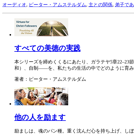
オーディオ
,
ピーター・アムステルダム
,
主との関係
,
弟子であ
すべての美徳の実践
本シリーズを締めくくるにあたり、ガラテヤ5章22–2
和）、自制――を、私たちの生活の中でどのように育み
著者：ピーター・アムステルダム
他の人を励ます
励ましは、魂のパン種。重く沈んだ心を持ち上げ、しぼ