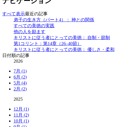
ナビゲーション
すべて表示
最近の記事
弟子の生き方（パート4）： 神との関係
すべての美徳の実践
他の人を励ます
キリストに従う者にとっての美徳： 自制・節制
第1コリント：第14章（26–40節）
キリストに従う者にとっての美徳： 優しさ・柔和
日付順の記事
2026
7月 (1)
6月 (2)
5月 (4)
2月 (2)
2025
12月 (1)
11月 (2)
10月 (1)
9月 (1)