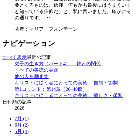
要とするものは、信仰、何もかも最後にはうまくいく
と知っている信仰だ」と、私に言いました。確かにそ
の通りです。･･･
著者：マリア・フォンテーン
ナビゲーション
すべて表示
最近の記事
弟子の生き方（パート4）： 神との関係
すべての美徳の実践
他の人を励ます
キリストに従う者にとっての美徳： 自制・節制
第1コリント：第14章（26–40節）
キリストに従う者にとっての美徳： 優しさ・柔和
日付順の記事
2026
7月 (1)
6月 (2)
5月 (4)