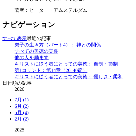
著者：ピーター・アムステルダム
ナビゲーション
すべて表示
最近の記事
弟子の生き方（パート4）： 神との関係
すべての美徳の実践
他の人を励ます
キリストに従う者にとっての美徳： 自制・節制
第1コリント：第14章（26–40節）
キリストに従う者にとっての美徳： 優しさ・柔和
日付順の記事
2026
7月 (1)
6月 (2)
5月 (4)
2月 (2)
2025