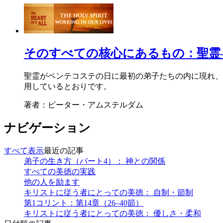
そのすべての核心にあるもの：聖霊
聖霊がペンテコステの日に最初の弟子たちの内に現れ、
用しているとおりです。
著者：ピーター・アムステルダム
ナビゲーション
すべて表示
最近の記事
弟子の生き方（パート4）： 神との関係
すべての美徳の実践
他の人を励ます
キリストに従う者にとっての美徳： 自制・節制
第1コリント：第14章（26–40節）
キリストに従う者にとっての美徳： 優しさ・柔和