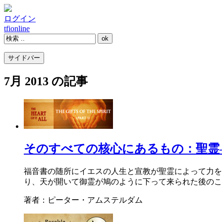
ログイン
tfi
online
サイドバー
7月 2013 の記事
そのすべての核心にあるもの：聖霊
福音書の随所にイエスの人生と宣教が聖霊によって力を
り、天が開いて御霊が鳩のように下って来られた後のこ
著者：ピーター・アムステルダム