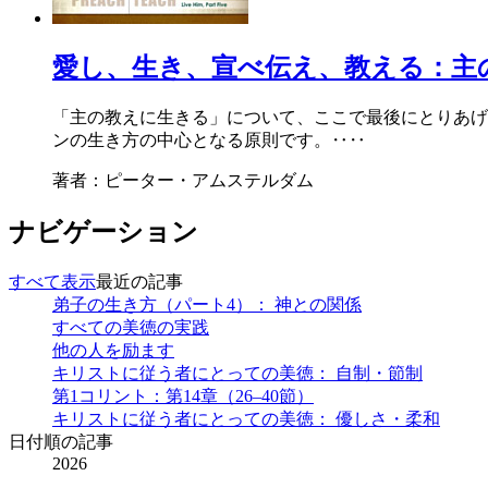
愛し、生き、宣べ伝え、教える：主
「主の教えに生きる」について、ここで最後にとりあげ
ンの生き方の中心となる原則です。‥‥
著者：ピーター・アムステルダム
ナビゲーション
すべて表示
最近の記事
弟子の生き方（パート4）： 神との関係
すべての美徳の実践
他の人を励ます
キリストに従う者にとっての美徳： 自制・節制
第1コリント：第14章（26–40節）
キリストに従う者にとっての美徳： 優しさ・柔和
日付順の記事
2026