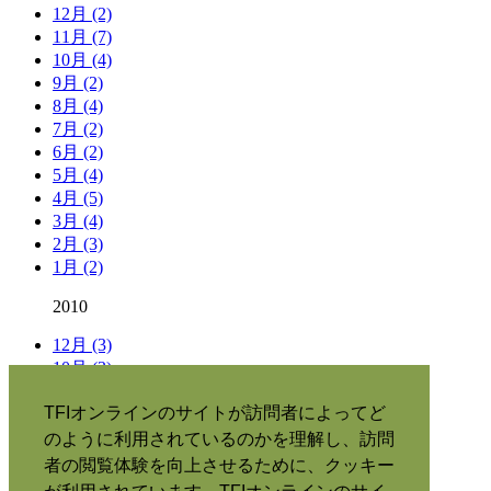
12月 (2)
11月 (7)
10月 (4)
9月 (2)
8月 (4)
7月 (2)
6月 (2)
5月 (4)
4月 (5)
3月 (4)
2月 (3)
1月 (2)
2010
12月 (3)
10月 (3)
9月 (3)
TFIオンラインのサイトが訪問者によってど
タグ別の記事
のように利用されているのかを理解し、訪問
者の閲覧体験を向上させるために、クッキー
当サイトについて
|