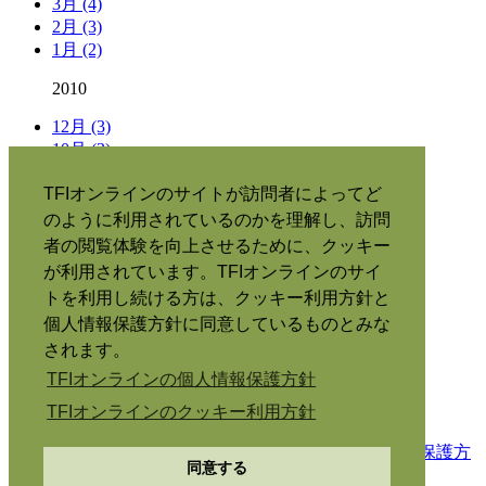
3月 (4)
2月 (3)
1月 (2)
2010
12月 (3)
10月 (3)
9月 (3)
TFIオンラインのサイトが訪問者によってど
タグ別の記事
のように利用されているのかを理解し、訪問
者の閲覧体験を向上させるために、クッキー
当サイトについて
|
が利用されています。TFIオンラインのサイ
購読
|
RSS
•
トを利用し続ける方は、クッキー利用方針と
English
|
個人情報保護方針に同意しているものとみな
Español
|
されます。
Português
|
Italiano
|
TFIオンラインの個人情報保護方針
Français
|
TFIオンラインのクッキー利用方針
Copyright © 2026 The Family International.
個人情報保護方
同意する
針
クッキー利用方針