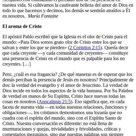
nuestra vida. Si cultivamos la cautivante belleza del amor de Dios en
todo lo que hacemos y decimos, los demás se sentirán atraídos a Él
en nosotros.
María Fontaine
El aroma de Cristo
El apóstol Pablo escribió que la Iglesia es el olor de Cristo para el
mundo: «Para Dios somos grato olor de Cristo entre los que se
salvan y entre los que se pierden» (
2 Corintios 2:15
). Quería decir
que cada creyente —y cada comunidad de creyentes— constituye
una presencia de Cristo en el mundo que es palpable para los no
creyentes. […]
Pero, ¿cuál es esa fragancia? ¿De qué maneras es de esperar que los
demás perciban la presencia de Jesús en nosotros? Principalmente de
dos: la verdad del evangelio y el amor de Jesucristo. La verdad de
Dios incide en todos los aspectos de la vida humana. Por Su Palabra
de verdad en manos de Su Espíritu, Cristo hace nuevas todas las
cosas en nosotros (
Apocalipsis 21:5
). Eso significa que, en cada
faceta de nuestra vida —en todas nuestras relaciones, funciones y
obligaciones—, los cristianos demostramos una lozanía que no
cuadra con el espíritu del mundo, sino con el Espíritu Santo de
Cristo. Nuestra conversación es diferente: no está llena de
murmuraciones y quejas, trivialidades y frivolidades, críticas y
comentarios mezquinos, sino que nuestras palabras son siempre