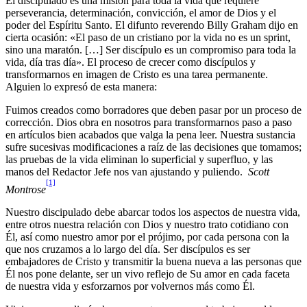
El discipulado es una misión para toda la vida que requiere
perseverancia, determinación, convicción, el amor de Dios y el
poder del Espíritu Santo. El difunto reverendo Billy Graham dijo en
cierta ocasión: «El paso de un cristiano por la vida no es un sprint,
sino una maratón. […] Ser discípulo es un compromiso para toda la
vida, día tras día». El proceso de crecer como discípulos y
transformarnos en imagen de Cristo es una tarea permanente.
Alguien lo expresó de esta manera:
Fuimos creados como borradores
que deben pasar por un proceso de
corrección. Dios obra en nosotros para transformarnos paso a paso
en artículos bien acabados que valga la pena leer. Nuestra sustancia
sufre sucesivas modificaciones a raíz de las decisiones que tomamos;
las pruebas de la vida eliminan lo superficial y superfluo, y las
manos del Redactor Jefe nos van ajustando y puliendo.
Scott
[1]
Montrose
Nuestro discipulado debe abarcar todos los aspectos de nuestra vida,
entre otros nuestra relación con Dios y nuestro trato cotidiano con
Él, así como nuestro amor por el prójimo, por cada persona con la
que nos cruzamos a lo largo del día. Ser discípulos es ser
embajadores de Cristo y transmitir la buena nueva a las personas que
Él nos pone delante, ser un vivo reflejo de Su amor en cada faceta
de nuestra vida y esforzarnos por volvernos más como Él.