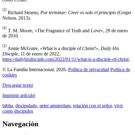
[3]
Richard Stearns,
Por terminar: Creer es solo el principio
(Grupo
Nelson, 2013).
[4]
T. M. Moore, «The Fragrance of Truth and Love», 29 de enero
de 2010.
[5]
Annie McGuire, «What is a disciple of Christ?»,
Daily His
Disciple
, 11 de enero de 2022,
https://dailyhisdisciple.com/2022/01/11/what-is-a-disciple-of-christ/
.
© La Familia Internacional, 2026.
Política de privacidad
Política de
cookies
Descargar texto
|
Imprimir artículo
|
biblia
,
discipulado
,
peter amsterdam
,
relación con el señor
,
vivir
como discípulos
Navegación