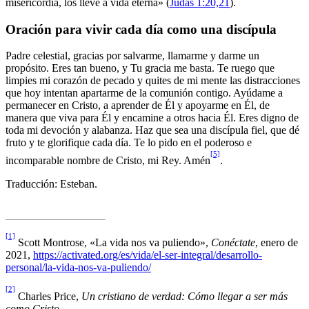
misericordia, los lleve a vida eterna» (
Judas 1:20,21
).
Oración para vivir cada día como una discípula
Padre celestial, gracias por salvarme, llamarme y darme un
propósito. Eres tan bueno, y Tu gracia me basta. Te ruego que
limpies mi corazón de pecado y quites de mi mente las distracciones
que hoy intentan apartarme de la comunión contigo. Ayúdame a
permanecer en Cristo, a aprender de Él y apoyarme en Él, de
manera que viva para Él y encamine a otros hacia Él. Eres digno de
toda mi devoción y alabanza. Haz que sea una discípula fiel, que dé
fruto y te glorifique cada día. Te lo pido en el poderoso e
[5]
incomparable nombre de Cristo, mi Rey. Amén
.
Traducción: Esteban.
[1]
Scott Montrose, «La vida nos va puliendo»,
Conéctate
, enero de
2021,
https://activated.org/es/vida/el-ser-integral/desarrollo-
personal/la-vida-nos-va-puliendo/
[2]
Charles Price,
Un cristiano de verdad: Cómo llegar a ser más
como Cristo
.