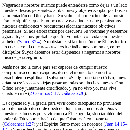
Negarnos a nosotros mismos puede entenderse como dejar a un lado
nuestros deseos personales, ambiciones y objetivos, optar por buscar
la orientación de Dios y hacer Su voluntad por encima de la nuestra.
Eso no significa que Él nunca nos vaya a indicar que persigamos
nuestras ambiciones y procuremos alcanzar nuestros objetivos
personales. Si nos esforzamos por descubrir Su voluntad y deseamos
agradarle, es muy probable que Su voluntad coincida con nuestros
anhelos (
Salmo 37:4
). No obstante, si la dirección que Él nos indica
no encaja con la que nosotros nos inclinábamos por tomar, como
discípulos Suyos debemos estar dispuestos a negarnos a nosotros
mismos para seguirlo.
Jesús nos dio la clave para ser capaces de cumplir nuestro
compromiso como discípulos, desde el momento de nuestro
renacimiento espiritual al salvarnos: «Si alguno está en Cristo, nueva
criatura es: las cosas viejas pasaron; todas son hechas nuevas. Con
Cristo estoy juntamente crucificado, y ya no vivo yo, mas vive
Cristo en mí» (
2 Corintios 5:17
;
Gálatas 2:20
)
.
La capacidad y la gracia para vivir como discípulos no provienen
solo de nuestro deseo de obedecer los mandamientos de Dios y
nuestros esfuerzos por vivir como a Él le agrada, sino también del
poder de Dios por el hecho de que Cristo está en nosotros
(
Colosenses 1:27
) y el Espíritu Santo mora en nosotros (
Juan 14:15–
17
). «Somos hechura Suya, creados en Cristo Jesús para buenas