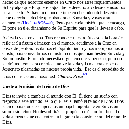
hecho de que nosotros estemos en Cristo nos atrae requerimientos.
Si hay algo que Él quiere lograr, tiene derecho a valerse de nosotros
para hacerlo. Si hay un eunuco etíope en el camino del desierto,
tiene derecho a decirte que abandones Samaria y vayas a su
encuentro (
Hechos 8:26–40
). Pero para cada misión que te encarga,
Él pone en ti el dinamismo de Su Espíritu para que la lleves a cabo.
Así es la vida cristiana. Tras reconocer nuestro fracaso a la hora de
reflejar Su figura e imagen en el mundo, acudimos a la Cruz en
busca de perdón, recibimos el Espíritu Santo y nos incorporamos a
Cristo, para convertirnos en instrumentos que manifiesten Su vida y
Su propósito. El mundo necesita urgentemente saber esto, pero no
tendrá motivos para creerlo si no ve la vida y la manera de ser de
Jesucristo plasmadas en nuestra propia vida. ¡Ese es el propósito de
[2]
Dios con relación a nosotros!
Charles Price
Únete a la misión del reino de Dios
Dios te invita a cambiar el mundo con Él. Él tiene un sueño con
respecto a este mundo; es lo que Jesús llamó el reino de Dios. Dios
te creó para que desempeñaras un papel importante en Su visión
sobre este reino. No descubrirás tu propósito más profundo en la
vida a menos que encuentres tu lugar en la construcción del reino de
Dios.