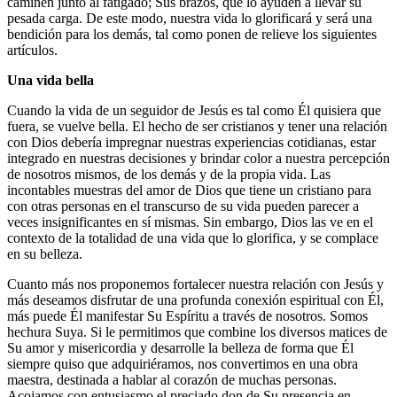
caminen junto al fatigado; Sus brazos, que lo ayuden a llevar su
pesada carga. De este modo, nuestra vida lo glorificará y será una
bendición para los demás, tal como ponen de relieve los siguientes
artículos.
Una vida bella
Cuando la vida de un seguidor de Jesús es tal como Él quisiera que
fuera, se vuelve bella. El hecho de ser cristianos y tener una relación
con Dios debería impregnar nuestras experiencias cotidianas, estar
integrado en nuestras decisiones y brindar color a nuestra percepción
de nosotros mismos, de los demás y de la propia vida. Las
incontables muestras del amor de Dios que tiene un cristiano para
con otras personas en el transcurso de su vida pueden parecer a
veces insignificantes en sí mismas. Sin embargo, Dios las ve en el
contexto de la totalidad de una vida que lo glorifica, y se complace
en su belleza.
Cuanto más nos proponemos fortalecer nuestra relación con Jesús y
más deseamos disfrutar de una profunda conexión espiritual con Él,
más puede Él manifestar Su Espíritu a través de nosotros. Somos
hechura Suya. Si le permitimos que combine los diversos matices de
Su amor y misericordia y desarrolle la belleza de forma que Él
siempre quiso que adquiriéramos, nos convertimos en una obra
maestra, destinada a hablar al corazón de muchas personas.
Acojamos con entusiasmo el preciado don de Su presencia en