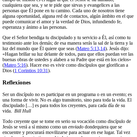
cualquiera que sea, y se te pide que sirvas y evangelices a las
personas que Él pone en tu camino. Cada uno de nosotros tiene
alguna oportunidad, alguna red de contactos, algún ámbito en el que
puede comunicar el amor y la verdad de Dios, infundiendo fe,
esperanza y ánimo a las personas.
Que el Señor bendiga tu discipulado y tu servicio a Él, así como tu
testimonio ante los demás; de esa manera serás la sal de la tierra y la
luz del mundo que Él quiere que seas (
Mateo 5:13,14
). Jesús dijo:
«Hagan brillar su luz delante de todos, para que ellos puedan ver las
buenas obras de ustedes y alaben a su Padre que está en los cielos»
(
Mateo 5:16
). Hacer eso es vivir como discípulos que glorifican a
Dios (
1 Corintios 10:31
).
Reflexiones
Ser un discípulo no es participar en un programa o en un evento; es
una forma de vivir. No es algo transitorio, sino para toda la vida. El
discipulado […] es para todos los creyentes, para cada día de su
vida.
Bill Hull
Todo creyente que se tome en serio su vocación como discípulo de
Jesús se verá a sí mismo como un
enviado
dondequiera que se
encuentre y procurará movilizarse para actuar en ese lugar. Tal vez