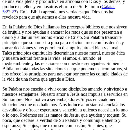
de una vida plena y productiva en armonía con Dios y los demás, y
produce en ellos y en nosotros el fruto de Su Espíritu (
Gálatas
5:22,23
). En la Biblia aprendemos verdades que Dios nos ha
revelado para que ajustemos a ellas nuestra vida.
En la Palabra de Dios hallamos los preceptos bíblicos que nos sirven
de brújula y nos ayudan a encarar los retos que se nos presentan a
diario y a dar un testimonio eficaz de Cristo. Su Palabra transmite
principios que son nuestra guía para relacionarnos con los demás y
tomar decisiones y nos permiten distinguir entre el bien y el mal.
Tales principios espirituales determinan nuestra moral, nuestra ética
y nuestra actitud frente a la vida, el amor, el mundo, el
medioambiente y las relaciones con nuestros semejantes. Si bien la
Biblia no trata todas las situaciones en que podemos encontrarnos, sí
nos ofrece los principios para navegar por entre las complejidades de
la vida de una forma que agrade a Dios.
Su Palabra nos enseña a vivir como discípulos amando y sirviendo a
nuestros semejantes. Nuestro amor a Jesús nos impulsa a servirlos en
Su nombre. Nos motiva a ser embajadores Suyos en cualquier
situación en que nos hallemos. Nos induce a prestar asistencia a los
desvalidos y ofrecer esperanza y sanación a quienes necesitan lo uno
o lo otro. Podemos ser las manos de Jesús, que ayuden y toquen; Su
boca, que declare la verdad de Su Palabra y comunique aliento y
esperanza; Sus ojos, que expresen compasión; Sus pies, que