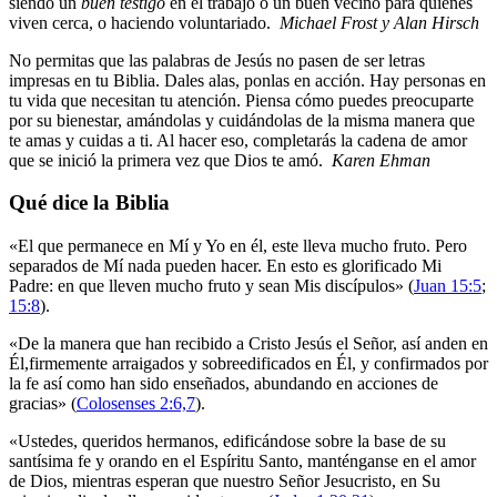
siendo un
buen testigo
en el trabajo o un buen vecino para quienes
viven cerca, o haciendo voluntariado.
Michael Frost y Alan Hirsch
No permitas que las palabras de Jesús no pasen de ser letras
impresas en tu Biblia. Dales alas, ponlas en acción. Hay personas en
tu vida que necesitan tu atención. Piensa cómo puedes preocuparte
por su bienestar, amándolas y cuidándolas de la misma manera que
te amas y cuidas a ti. Al hacer eso, completarás la cadena de amor
que se inició la primera vez que Dios te amó.
Karen Ehman
Qué dice la Biblia
«El que permanece en Mí y Yo en él, este lleva mucho fruto. Pero
separados de Mí nada pueden hacer. En esto es glorificado Mi
Padre: en que lleven mucho fruto y sean Mis discípulos» (
Juan 15:5
;
15:8
).
«De la manera que han recibido a Cristo Jesús el Señor, así anden en
Él,firmemente arraigados y sobreedificados en Él, y confirmados por
la fe así como han sido enseñados, abundando en acciones de
gracias» (
Colosenses 2:6,7
).
«Ustedes, queridos hermanos, edificándose sobre la base de su
santísima fe y orando en el Espíritu Santo, manténganse en el amor
de Dios, mientras esperan que nuestro Señor Jesucristo, en Su