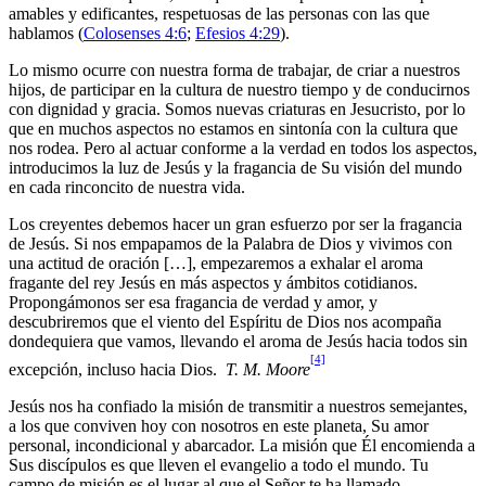
amables y edificantes, respetuosas de las personas con las que
hablamos (
Colosenses 4:6
;
Efesios 4:29
).
Lo mismo ocurre con nuestra forma de trabajar, de criar a nuestros
hijos, de participar en la cultura de nuestro tiempo y de conducirnos
con dignidad y gracia. Somos nuevas criaturas en Jesucristo, por lo
que en muchos aspectos no estamos en sintonía con la cultura que
nos rodea. Pero al actuar conforme a la verdad en todos los aspectos,
introducimos la luz de Jesús y la fragancia de Su visión del mundo
en cada rinconcito de nuestra vida.
Los creyentes debemos hacer un gran esfuerzo por ser la fragancia
de Jesús. Si nos empapamos de la Palabra de Dios y vivimos con
una actitud de oración […], empezaremos a exhalar el aroma
fragante del rey Jesús en más aspectos y ámbitos cotidianos.
Propongámonos ser esa fragancia de verdad y amor, y
descubriremos que el viento del Espíritu de Dios nos acompaña
dondequiera que vamos, llevando el aroma de Jesús hacia todos sin
[4]
excepción, incluso hacia Dios.
T. M. Moore
Jesús nos ha confiado la misión de transmitir a nuestros semejantes,
a los que conviven hoy con nosotros en este planeta, Su amor
personal, incondicional y abarcador. La misión que Él encomienda a
Sus discípulos es que lleven el evangelio a todo el mundo. Tu
campo de misión es el lugar al que el Señor te ha llamado,