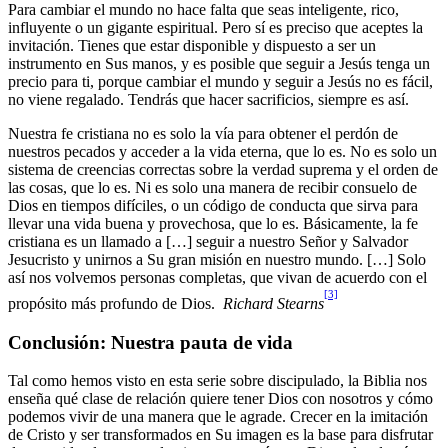
Para cambiar el mundo no hace falta que seas inteligente, rico,
influyente o un gigante espiritual. Pero sí es preciso que aceptes la
invitación. Tienes que estar disponible y dispuesto a ser un
instrumento en Sus manos, y es posible que seguir a Jesús tenga un
precio para ti, porque cambiar el mundo y seguir a Jesús no es fácil,
no viene regalado. Tendrás que hacer sacrificios, siempre es así.
Nuestra fe cristiana no es solo la vía para obtener el perdón de
nuestros pecados y acceder a la vida eterna, que lo es. No es solo un
sistema de creencias correctas sobre la verdad suprema y el orden de
las cosas, que lo es. Ni es solo una manera de recibir consuelo de
Dios en tiempos difíciles, o un código de conducta que sirva para
llevar una vida buena y provechosa, que lo es. Básicamente, la fe
cristiana es un llamado a […] seguir a nuestro Señor y Salvador
Jesucristo y unirnos a Su gran misión en nuestro mundo. […] Solo
así nos volvemos personas completas, que vivan de acuerdo con el
[3]
propósito más profundo de Dios.
Richard Stearns
Conclusión: Nuestra pauta de vida
Tal como hemos visto en esta serie sobre discipulado, la Biblia nos
enseña qué clase de relación quiere tener Dios con nosotros y cómo
podemos vivir de una manera que le agrade. Crecer en la imitación
de Cristo y ser transformados en Su imagen es la base para disfrutar