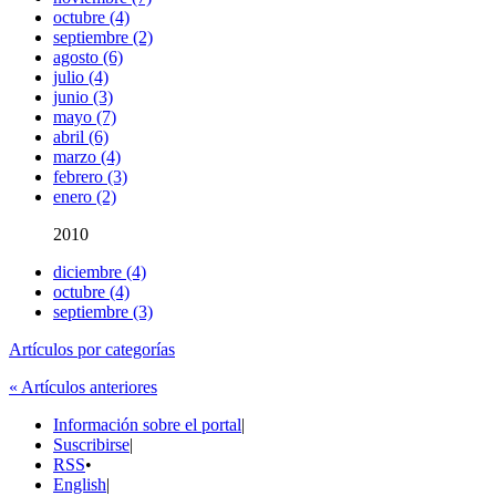
octubre (4)
septiembre (2)
agosto (6)
julio (4)
junio (3)
mayo (7)
abril (6)
marzo (4)
febrero (3)
enero (2)
2010
diciembre (4)
octubre (4)
septiembre (3)
Artículos por categorías
« Artículos anteriores
Información sobre el portal
|
Suscribirse
|
RSS
•
English
|