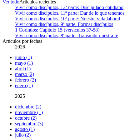
Ver todo
Artículos recientes
Vivir como discípulos, 12ª parte: Discipulado cotidiano
Vivir como discípulos, 11ª parte: Dar de lo que tenemos
Vivir como discípulos, 10ª parte: Nuestra vida laboral
Vivir como discípulos, 9ª parte: Formar discípulos
1 Corintios: Capítulo 15 (versículos 37-58)
Vivir como discípulos, 8ª parte: Transmitir nuestra fe
Artículos por fechas
2026
junio (1)
mayo (1)
abril (1)
marzo (2)
febrero (2)
enero (1)
2025
diciembre (2)
noviembre (1)
octubre (2)
septiembre (3)
agosto (1)
julio (2)