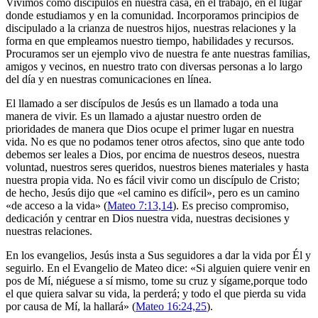
Vivimos como discípulos en nuestra casa, en el trabajo, en el lugar
donde estudiamos y en la comunidad. Incorporamos principios de
discipulado a la crianza de nuestros hijos, nuestras relaciones y la
forma en que empleamos nuestro tiempo, habilidades y recursos.
Procuramos ser un ejemplo vivo de nuestra fe ante nuestras familias,
amigos y vecinos, en nuestro trato con diversas personas a lo largo
del día y en nuestras comunicaciones en línea.
El llamado a ser discípulos de Jesús es un llamado a toda una
manera de vivir. Es un llamado a ajustar nuestro orden de
prioridades de manera que Dios ocupe el primer lugar en nuestra
vida. No es que no podamos tener otros afectos, sino que ante todo
debemos ser leales a Dios, por encima de nuestros deseos, nuestra
voluntad, nuestros seres queridos, nuestros bienes materiales y hasta
nuestra propia vida. No es fácil vivir como un discípulo de Cristo;
de hecho, Jesús dijo que «el camino es difícil», pero es un camino
«de acceso a la vida» (
Mateo 7:13,14
). Es preciso compromiso,
dedicación y centrar en Dios nuestra vida, nuestras decisiones y
nuestras relaciones.
En los evangelios, Jesús insta a Sus seguidores a dar la vida por Él y
seguirlo. En el Evangelio de Mateo dice: «Si alguien quiere venir en
pos de Mí, niéguese a sí mismo, tome su cruz y sígame,porque todo
el que quiera salvar su vida, la perderá; y todo el que pierda su vida
por causa de Mí, la hallará» (
Mateo 16:24,25
).