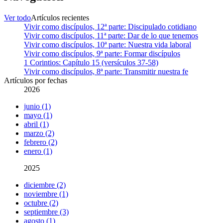
Ver todo
Artículos recientes
Vivir como discípulos, 12ª parte: Discipulado cotidiano
Vivir como discípulos, 11ª parte: Dar de lo que tenemos
Vivir como discípulos, 10ª parte: Nuestra vida laboral
Vivir como discípulos, 9ª parte: Formar discípulos
1 Corintios: Capítulo 15 (versículos 37-58)
Vivir como discípulos, 8ª parte: Transmitir nuestra fe
Artículos por fechas
2026
junio (1)
mayo (1)
abril (1)
marzo (2)
febrero (2)
enero (1)
2025
diciembre (2)
noviembre (1)
octubre (2)
septiembre (3)
agosto (1)