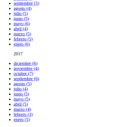
septiembre (5)
agosto (4)
julio (5)
junio (5)
mayo (6)
abril (4)
marzo (5)
febrero (5)
enero (6)
2017
diciembre (6)
noviembre (4)
octubre (7)
septiembre (6)
agosto (5)
julio (4)
junio (5)
mayo (5)
abril (5)
marzo (4)
febrero (3)
enero (5)