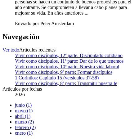
personas se hacen un conjunto de buenos propósitos para el
año entrante. Se comprometen a llevar a cabo planes para
mejorar su vida. En años anteriores ...
Enviado por Peter Amsterdam
Navegación
Ver todo
Artículos recientes
Vivir como discípulos, 12ª parte: Discipulado cotidiano
Vivir como discípulos, 11ª parte: Dar de lo que tenemos
Vivir como discípulos, 10ª parte: Nuestra vida laboral
Vivir como discípulos, 9ª parte: Formar discípulos
1 Corintios: Capítulo 15 (versículos 37-58)
Vivir como discípulos, 8ª parte: Transmitir nuestra fe
Artículos por fechas
2026
junio (1)
mayo (1)
abril (1)
marzo (2)
febrero (2)
enero (1)