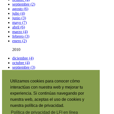
septiembre (2)
agosto (6)
julio (4)
junio (3)
mayo (7)
abril (6)
marzo (4)
febrero (3)
enero (2)
2010
diciembre (4)
octubre (4)
septiembre (3)
Artículos por categorías
Utilizamos cookies para conocer cómo
Información sobre el portal
|
interactúas con nuestra web y mejorar tu
Suscribirse
|
experiencia. Si continúas navegando por
RSS
•
English
|
nuestra web, aceptas el uso de cookies y
日本語
|
nuestra política de privacidad.
Português
|
Política de privacidad de LFI en línea
Italiano
|