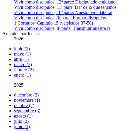
Vivir como discípulos, 12ª parte: Discipulado cotidiano
Vivir como discípulos, 11ª parte: Dar de lo que tenemos
Vivir como discípulos, 10ª parte: Nuestra vida laboral
Vivir como discípulos, 9ª parte: Formar discípulos
1 Corintios: Capítulo 15 (versículos 37-58)
Vivir como discípulos, 8ª parte: Transmitir nuestra fe
Artículos por fechas
2026
junio (1)
mayo (1)
abril (1)
marzo (2)
febrero (2)
enero (1)
2025
diciembre (2)
noviembre (1)
octubre (2)
septiembre (3)
agosto (1)
julio (2)
junio (1)