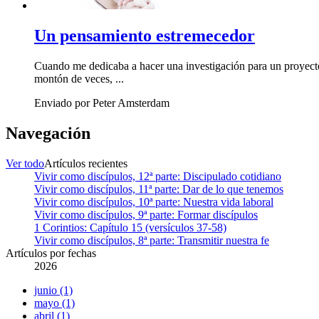
Un pensamiento estremecedor
Cuando me dedicaba a hacer una investigación para un proyecto 
montón de veces, ...
Enviado por Peter Amsterdam
Navegación
Ver todo
Artículos recientes
Vivir como discípulos, 12ª parte: Discipulado cotidiano
Vivir como discípulos, 11ª parte: Dar de lo que tenemos
Vivir como discípulos, 10ª parte: Nuestra vida laboral
Vivir como discípulos, 9ª parte: Formar discípulos
1 Corintios: Capítulo 15 (versículos 37-58)
Vivir como discípulos, 8ª parte: Transmitir nuestra fe
Artículos por fechas
2026
junio (1)
mayo (1)
abril (1)