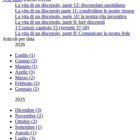
La vita di un discepolo, parte 12: discepolato quotidiano
La vita di un discepolo parte 11: condividere le nostre risorse
La vita di un discepolo, parte 10: la nostra vita lavorativa
La vita di un discepolo, parte 8: fare discepoli
1 Corinzi: capitolo 15 (versetti 37-58)
La vita di un discepolo, parte 8: Comunicare la nostra fede
Articoli per data
2026
Luglio (1)
Giugno (2)
Maggio (1)
Aprile (3)
Marzo (2)
Febbraio (2)
Gennaio (2)
2025
Dicembre (3)
Novembre (2)
Ottobre (2)
Settembre (1)
Agosto (1)
Luglio (3)