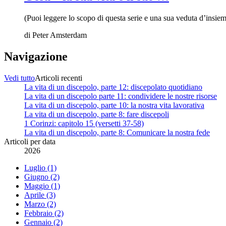
(Puoi leggere lo scopo di questa serie e una sua veduta d’insiem
di
Peter Amsterdam
Navigazione
Vedi tutto
Articoli recenti
La vita di un discepolo, parte 12: discepolato quotidiano
La vita di un discepolo parte 11: condividere le nostre risorse
La vita di un discepolo, parte 10: la nostra vita lavorativa
La vita di un discepolo, parte 8: fare discepoli
1 Corinzi: capitolo 15 (versetti 37-58)
La vita di un discepolo, parte 8: Comunicare la nostra fede
Articoli per data
2026
Luglio (1)
Giugno (2)
Maggio (1)
Aprile (3)
Marzo (2)
Febbraio (2)
Gennaio (2)