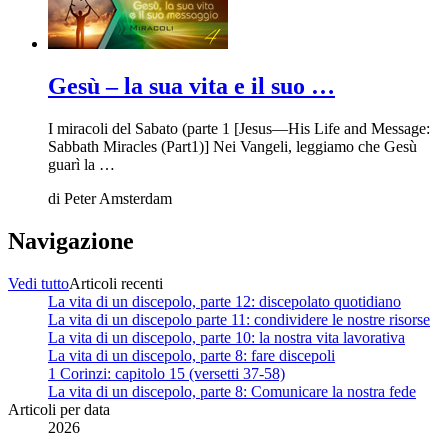
Gesù – la sua vita e il suo …
I miracoli del Sabato (parte 1 [Jesus—His Life and Message:
Sabbath Miracles (Part1)] Nei Vangeli, leggiamo che Gesù
guarì la …
di
Peter Amsterdam
Navigazione
Vedi tutto
Articoli recenti
La vita di un discepolo, parte 12: discepolato quotidiano
La vita di un discepolo parte 11: condividere le nostre risorse
La vita di un discepolo, parte 10: la nostra vita lavorativa
La vita di un discepolo, parte 8: fare discepoli
1 Corinzi: capitolo 15 (versetti 37-58)
La vita di un discepolo, parte 8: Comunicare la nostra fede
Articoli per data
2026