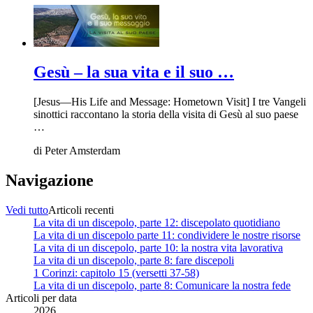
Gesù – la sua vita e il suo …
[Jesus—His Life and Message: Hometown Visit] I tre Vangeli
sinottici raccontano la storia della visita di Gesù al suo paese
…
di
Peter Amsterdam
Navigazione
Vedi tutto
Articoli recenti
La vita di un discepolo, parte 12: discepolato quotidiano
La vita di un discepolo parte 11: condividere le nostre risorse
La vita di un discepolo, parte 10: la nostra vita lavorativa
La vita di un discepolo, parte 8: fare discepoli
1 Corinzi: capitolo 15 (versetti 37-58)
La vita di un discepolo, parte 8: Comunicare la nostra fede
Articoli per data
2026