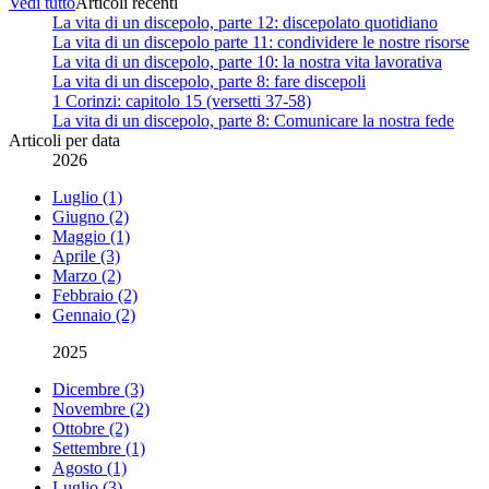
Vedi tutto
Articoli recenti
La vita di un discepolo, parte 12: discepolato quotidiano
La vita di un discepolo parte 11: condividere le nostre risorse
La vita di un discepolo, parte 10: la nostra vita lavorativa
La vita di un discepolo, parte 8: fare discepoli
1 Corinzi: capitolo 15 (versetti 37-58)
La vita di un discepolo, parte 8: Comunicare la nostra fede
Articoli per data
2026
Luglio (1)
Giugno (2)
Maggio (1)
Aprile (3)
Marzo (2)
Febbraio (2)
Gennaio (2)
2025
Dicembre (3)
Novembre (2)
Ottobre (2)
Settembre (1)
Agosto (1)
Luglio (3)