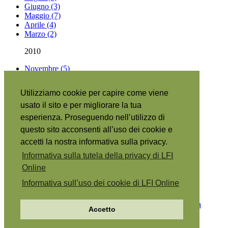
Giugno (3)
Maggio (7)
Aprile (4)
Marzo (2)
2010
Novembre (5)
Settembre (1)
Utilizziamo cookie per capire come viene
Articoli per argomento
usato il sito e per migliorare la tua
Riguardo a questo sito
|
esperienza. Proseguendo nell’utilizzo di
Abbónati
|
questo sito acconsenti all’uso dei cookie e
RSS
•
English
|
accetti la nostra informativa sulla privacy.
Español
|
Informativa sulla tutela della privacy di LFI
日本語
|
Online
Português
|
Français
|
Informativa sull’uso dei cookie di LFI Online
Copyright © 2026 The Family International.
Tutela della
Accetto
privacy
Utilizzo dei cookie