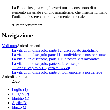
La Bibbia insegna che gli esseri umani consistono di un
elemento materiale e di uno immateriale, che insieme formano
l’unità dell’essere umano. L’elemento materiale ...
di
Peter Amsterdam
Navigazione
Vedi tutto
Articoli recenti
La vita di un discepolo, parte 12: discepolato quotidiano
La vita di un discepolo parte 11: condividere le nostre risorse
La vita di un discepolo, parte 10: la nostra vita lavorativa
La vita di un discepolo, parte 8: fare discepoli
1 Corinzi: capitolo 15 (versetti 37-58)
La vita di un discepolo, parte 8: Comunicare la nostra fede
Articoli per data
2026
Luglio (1)
Giugno (2)
Maggio (1)
Aprile (3)
Marzo (2)