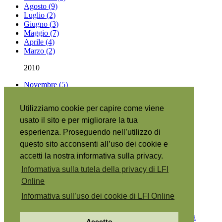
Agosto (9)
Luglio (2)
Giugno (3)
Maggio (7)
Aprile (4)
Marzo (2)
2010
Novembre (5)
Settembre (1)
Utilizziamo cookie per capire come viene
Articoli per argomento
usato il sito e per migliorare la tua
Riguardo a questo sito
|
esperienza. Proseguendo nell’utilizzo di
Abbónati
|
questo sito acconsenti all’uso dei cookie e
RSS
•
English
|
accetti la nostra informativa sulla privacy.
Español
|
Informativa sulla tutela della privacy di LFI
日本語
|
Online
Português
|
Français
|
Informativa sull’uso dei cookie di LFI Online
Copyright © 2026 The Family International.
Tutela della
Accetto