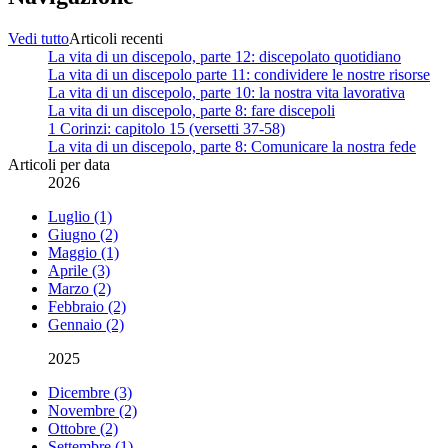
Vedi tutto
Articoli recenti
La vita di un discepolo, parte 12: discepolato quotidiano
La vita di un discepolo parte 11: condividere le nostre risorse
La vita di un discepolo, parte 10: la nostra vita lavorativa
La vita di un discepolo, parte 8: fare discepoli
1 Corinzi: capitolo 15 (versetti 37-58)
La vita di un discepolo, parte 8: Comunicare la nostra fede
Articoli per data
2026
Luglio (1)
Giugno (2)
Maggio (1)
Aprile (3)
Marzo (2)
Febbraio (2)
Gennaio (2)
2025
Dicembre (3)
Novembre (2)
Ottobre (2)
Settembre (1)