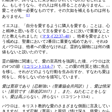
ん。もしそうなら、その人は何も得ることがありません。…
愛こそが唯一必要なものです。その欠如を補えるものは何も
[1]
ありません。
イエスは、「自分を愛するように隣人を愛する」ことは、心
と精神と思いを尽くして主を愛することに次いで重要なこと
だと教えられました（
マタイ22:37–40
）。他者を愛せよとい
う戒めは、聖書において2番目に重要な戒めであり、それゆ
えパウロは、他者への愛がなければ、霊的な賜物には何の価
値もないと説いたのです。
霊の賜物に関連して、愛の至高性を強調した後、パウロは次
の4つの節（
1コリント13:4–7
）で、この愛の性質と徳に焦点
を移し、それがどのような行動を生み出すか、すなわち愛は
何をし、何をしないのかを描写しています。
愛は寛容であり［忍耐強い（聖書協会共同訳）］、愛は情深
い［親切です（新改訳2017）］。また、ねたむことをしな
い。愛は高ぶらない、誇らない
（1コリント13:4）。
パウロは、キリスト教的な愛のさまざまな側面に言及してい
きますが、まず忍耐（寛容）と親切（情け深さ、慈愛）から