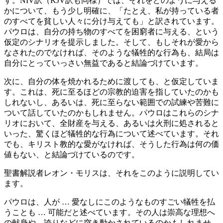
す。NIV訳（KJV訳も同様）では、それをどのように与える
かについて、もう少し明確に、「たとえ、私が持っている者
のすべてを貧しい人々に分け与えても」と訳されています。
パウロは、自分の持ち物のすべてを困窮者に与える、という
仮定のシナリオを提示しました。そして、もしそれが愛から
なされたのでなければ、そのような犠牲的な行為も、結局は
自分にとっていっさい無益であると結論づけています。
次に、自分の体を焼かれるために渡しても、と仮定していま
す。これは、死に至るほどの宗教的迫害を指していたのかも
しれないし、あるいは、死に至らない範囲での試練や苦難に
ついて話していたのかもしれません。パウロはこれらのシナ
リオにおいて、全財産を与える、あるいは火刑に処されると
いった、驚くほど犠牲的な行為について述べています。それ
でも、キリスト教的な愛がなければ、そうした行為は何の価
値もない、と結論づけているのです。
聖書解説者レオン・モリスは、それをこのように説明してい
ます。
パウロは、人が … 愛なしにこのようなものすごい犠牲を払
うことも … 可能だと述べています。その人は崇高な理想へ
の献身や、誇りなどに突き動かされているのかもしれませ