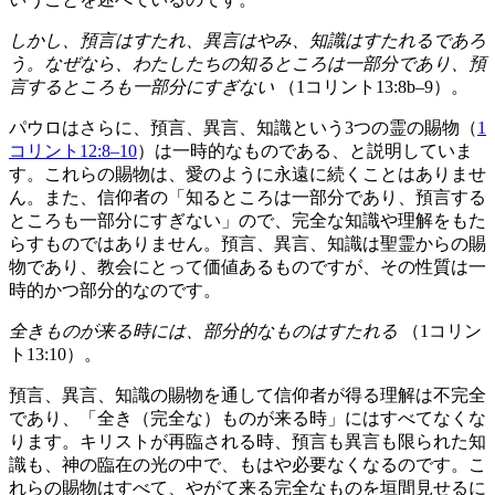
しかし、預言はすたれ、異言はやみ、知識はすたれるであろ
う。なぜなら、わたしたちの知るところは一部分であり、預
言するところも一部分にすぎない
（1コリント13:8b–9）。
パウロはさらに、預言、異言、知識という3つの霊の賜物（
1
コリント12:8–10
）は一時的なものである、と説明していま
す。これらの賜物は、愛のように永遠に続くことはありませ
ん。また、信仰者の「知るところは一部分であり、預言する
ところも一部分にすぎない」ので、完全な知識や理解をもた
らすものではありません。預言、異言、知識は聖霊からの賜
物であり、教会にとって価値あるものですが、その性質は一
時的かつ部分的なのです。
全きものが来る時には、部分的なものはすたれる
（1コリン
ト13:10）。
預言、異言、知識の賜物を通して信仰者が得る理解は不完全
であり、「全き（完全な）ものが来る時」にはすべてなくな
ります。キリストが再臨される時、預言も異言も限られた知
識も、神の臨在の光の中で、もはや必要なくなるのです。こ
れらの賜物はすべて、やがて来る完全なものを垣間見せるに