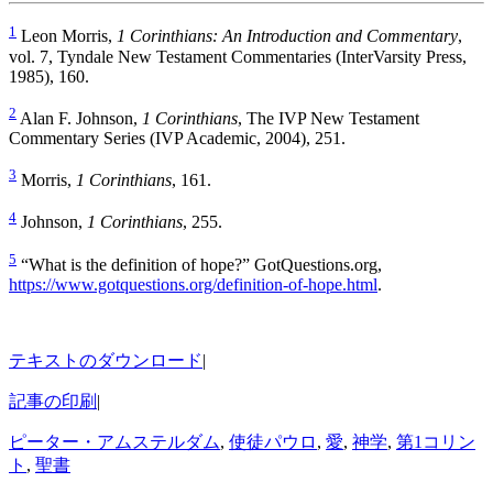
1
Leon Morris,
1 Corinthians: An Introduction and Commentary
,
vol. 7, Tyndale New Testament Commentaries (InterVarsity Press,
1985), 160.
2
Alan F. Johnson,
1 Corinthians
, The IVP New Testament
Commentary Series (IVP Academic, 2004), 251.
3
Morris,
1 Corinthians
, 161.
4
Johnson,
1 Corinthians
, 255.
5
“What is the definition of hope?” GotQuestions.org,
https://www.gotquestions.org/definition-of-hope.html
.
テキストのダウンロード
|
記事の印刷
|
ピーター・アムステルダム
,
使徒パウロ
,
愛
,
神学
,
第1コリン
ト
,
聖書