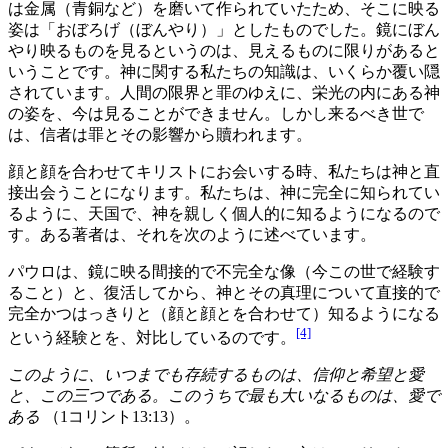
は金属（青銅など）を磨いて作られていたため、そこに映る
姿は「おぼろげ（ぼんやり）」としたものでした。鏡にぼん
やり映るものを見るというのは、見えるものに限りがあると
いうことです。神に関する私たちの知識は、いくらか覆い隠
されています。人間の限界と罪のゆえに、栄光の内にある神
の姿を、今は見ることができません。しかし来るべき世で
は、信者は罪とその影響から贖われます。
顔と顔を合わせてキリストにお会いする時、私たちは神と直
接出会うことになります。私たちは、神に完全に知られてい
るように、天国で、神を親しく個人的に知るようになるので
す。ある著者は、それを次のように述べています。
パウロは、鏡に映る間接的で不完全な像（今この世で経験す
ること）と、復活してから、神とその真理について直接的で
完全かつはっきりと（顔と顔とを合わせて）知るようになる
[4]
という経験とを、対比しているのです。
このように、いつまでも存続するものは、信仰と希望と愛
と、この三つである。このうちで最も大いなるものは、愛で
ある
（1コリント13:13）。