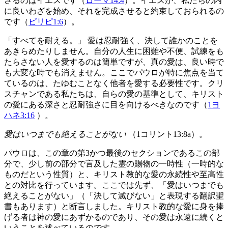
さるのはイエスです（
ローマ14:4
）。イエスが、私たちの内
に良いわざを始め、それを完成させると約束しておられるの
です（
ピリピ1:6
）。
「すべてを耐える。」 愛は忍耐強く、決して誰かのことを
あきらめたりしません。自分の人生に困難や不便、試練をも
たらさない人を愛するのは簡単ですが、真の愛は、良い時で
も大変な時でも消えません。ここでパウロが特に焦点を当て
ているのは、たゆむことなく他者を愛する必要性です。クリ
スチャンである私たちは、自らの愛の基準として、キリスト
の愛にある深さと忍耐強さに目を向けるべきなのです（
1ヨ
ハネ3:16
）。
愛はいつまでも絶えることがない
（1コリント13:8a）。
パウロは、この章の第3かつ最後のセクションであるこの部
分で、少し前の部分で言及した霊の賜物の一時性（一時的な
ものだという性質）と、キリスト教的な愛の永続性や至高性
との対比を行っています。ここでは先ず、「愛はいつまでも
絶えることがない」（「決して滅びない」と表現する翻訳聖
書もあります）と断言しました。キリスト教的な愛に身を捧
げる者は神の愛にあずかるのであり、その愛は永遠に続くと
いうことを述べているのです。