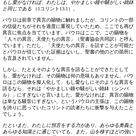
もし愛がなければ、わたしは、やかましい鐘や騒がしい鐃鉢
と同じである
（1コリント13:1）。
パウロは前章で異言の賜物に触れましたが、コリントの一部
の信徒たちがそれを過度に重視していたため、ここでも再び
異言に焦点を当てています。パウロはここで、この賜物を
「人々の異言、天使たちの異言」（聖書協会共同訳）と呼ん
でいます。ただし、「天使たちの異言」を話すことが可能だ
とパウロが信じていた証拠はないし、聖書の他のどの箇所に
も言及されていません。
しかし、たとえそのような異言を語ることができたとして
も、愛がなければ、その賜物は何の意味もありません。パウ
ロはこの賜物を擬人化して、もし愛なしにそのような異言を
語るなら、それは「やかましい鐘や騒がしい鐃鉢（シンバ
ル）」にすぎないと言いました。愛がなければ、異言の賜物
は単なる騒音にすぎない、というパウロの主張は、この賜物
を誇りに思っていたコリントの読者たちに衝撃を与えたこと
でしょう。
たといまた、わたしに預言をする力があり、あらゆる奥義と
あらゆる知識とに通じていても、また、山を移すほどの強い