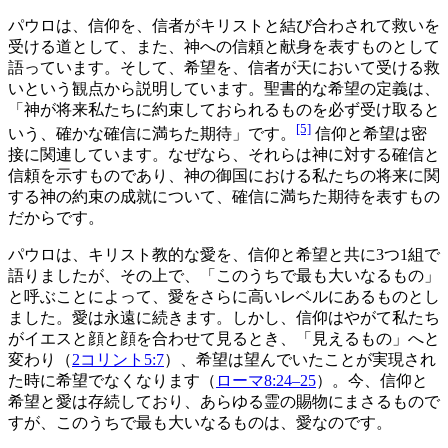
パウロは、信仰を、信者がキリストと結び合わされて救いを
受ける道として、また、神への信頼と献身を表すものとして
語っています。そして、希望を、信者が天において受ける救
いという観点から説明しています。聖書的な希望の定義は、
「神が将来私たちに約束しておられるものを必ず受け取ると
[5]
いう、確かな確信に満ちた期待」です。
信仰と希望は密
接に関連しています。なぜなら、それらは神に対する確信と
信頼を示すものであり、神の御国における私たちの将来に関
する神の約束の成就について、確信に満ちた期待を表すもの
だからです。
パウロは、キリスト教的な愛を、信仰と希望と共に3つ1組で
語りましたが、その上で、「このうちで最も大いなるもの」
と呼ぶことによって、愛をさらに高いレベルにあるものとし
ました。愛は永遠に続きます。しかし、信仰はやがて私たち
がイエスと顔と顔を合わせて見るとき、「見えるもの」へと
変わり（
2コリント5:7
）、希望は望んでいたことが実現され
た時に希望でなくなります（
ローマ8:24–25
）。今、信仰と
希望と愛は存続しており、あらゆる霊の賜物にまさるもので
すが、このうちで最も大いなるものは、愛なのです。