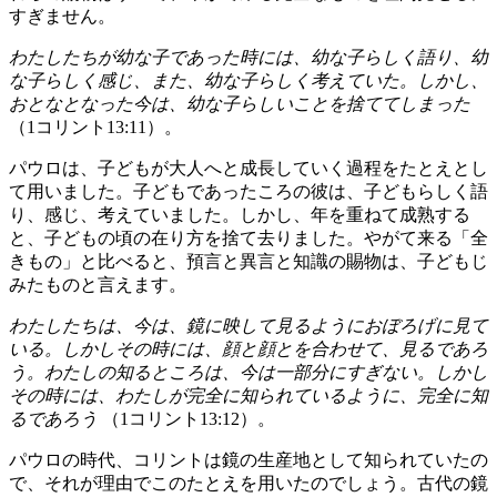
すぎません。
わたしたちが幼な子であった時には、幼な子らしく語り、幼
な子らしく感じ、また、幼な子らしく考えていた。しかし、
おとなとなった今は、幼な子らしいことを捨ててしまった
（1コリント13:11）。
パウロは、子どもが大人へと成長していく過程をたとえとし
て用いました。子どもであったころの彼は、子どもらしく語
り、感じ、考えていました。しかし、年を重ねて成熟する
と、子どもの頃の在り方を捨て去りました。やがて来る「全
きもの」と比べると、預言と異言と知識の賜物は、子どもじ
みたものと言えます。
わたしたちは、今は、鏡に映して見るようにおぼろげに見て
いる。しかしその時には、顔と顔とを合わせて、見るであろ
う。わたしの知るところは、今は一部分にすぎない。しかし
その時には、わたしが完全に知られているように、完全に知
るであろう
（1コリント13:12）。
パウロの時代、コリントは鏡の生産地として知られていたの
で、それが理由でこのたとえを用いたのでしょう。古代の鏡