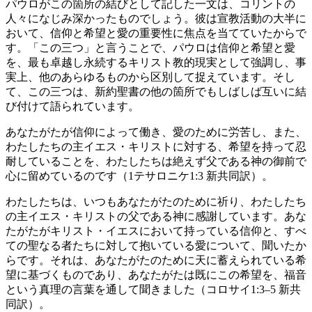
パウロがこの箇所の結びとして記した一文は、コリントの
人々になじみ深かったものでしょう。彼は宣教活動の大半に
おいて、信仰と希望と愛の重要性に焦点を当てていたからで
す。「この三つ」と言うことで、パウロは信仰と希望と愛
を、最も卓越し永続するキリスト教的現実として強調し、事
実上、他のあらゆるものから区別して捉えています。そし
て、この三つは、新約聖書の他の箇所でもしばしば互いに結
び付けて語られています。
あなたがたが信仰によって働き、愛のために労苦し、また、
わたしたちの主イエス・キリストに対する、希望を持って忍
耐していることを、わたしたちは絶えず父である神の御前で
心に留めているのです（1テサロニケ1:3 新共同訳）。
わたしたちは、いつもあなたがたのために祈り、わたしたち
の主イエス・キリストの父である神に感謝しています。あな
たがたがキリスト・イエスにおいて持っている信仰と、すべ
ての聖なる者たちに対して抱いている愛について、聞いたか
らです。それは、あなたがたのために天に蓄えられている希
望に基づくものであり、あなたがたは既にこの希望を、福音
という真理の言葉を通して聞きました（コロサイ1:3–5 新共
同訳）。