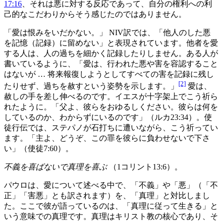
17:16
、それは悪に対する反応であって、自分の権利への利
己的なこだわりからそう感じたのではありません。
「愛は恨みをいだかない。」 NIV訳では、「他人のした悪
を記憶（記録）に留めない」と表現されています。他者を愛
する人は、人の過ちを細かく記録したりしません。ある人が
書いているように、「愛は、行われた悪や害を容認すること
はないが … 将来報復しようとしてすべての害を記録に残し
[2]
たりせず、過ちを赦すという姿勢を示します。」
愛は、
赦しの手を差し伸べるのです。イエスが十字架上でこう祈ら
れたように。「父よ、彼らをおゆるしください。彼らは何を
しているのか、わからずにいるのです」（ルカ23:34）。使
徒行伝では、ステパノが石打ちに遭いながら、こう祈ってい
ます。「主よ、どうぞ、この罪を彼らに負わせないで下さ
い」（使徒7:60）。
不義を喜ばないで真理を喜ぶ
（1コリント13:6）。
パウロは、愛について述べる中で、「不義」や「悪」（「不
正」「害悪」とも訳されます）を、「真理」と対比しまし
た。ここで彼が語っているのは、「真理に従って生きる」と
いう意味での真理です。真理はキリスト教の核心であり、そ