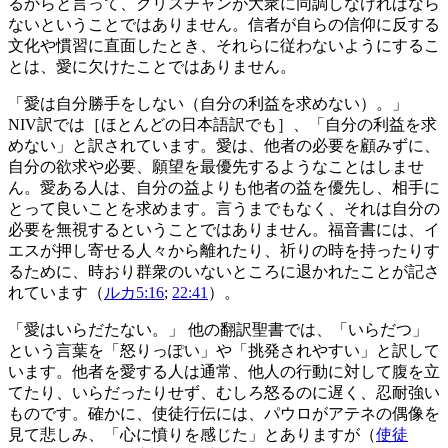
るからと言って、クリスチャンが大衆に同調しなければなら
ないということではありません。信者が自らの信仰に反する
文化や慣習に直面したとき、それらに従わないようにするこ
とは、愛に欠けたことではありません。
「愛は自分勝手をしない（自分の利益を求めない）。」
NIV訳では［ほとんどの日本語訳でも］、「自分の利益を求
めない」と訳されています。愛は、他者の必要を顧みずに、
自分の欲求や必要、願望を最優先するようなことはしませ
ん。愛ある人は、自分の益よりも他者の益を優先し、相手に
とって良いことを求めます。言うまでもなく、それは自分の
必要を無視するということではありません。福音書には、イ
エスが押し寄せる人々から離れたり、祈りの時を持ったりす
るために、時おり群衆のいないところに退かれたことが記さ
れています（
ルカ5:16
;
22:41
）。
「愛はいらだたない。」 他の翻訳聖書では、「いらだつ」
という言葉を「怒りっぽい」や「挑発されやすい」と訳して
います。他者を愛する人は通常、他人の行動に対して腹を立
てたり、いらだったりせず、むしろ怒るのに遅く、忍耐強い
ものです。確かに、使徒行伝には、パウロがアテネの偶像を
見て悲しみ、「心に憤りを感じた」とありますが（
使徒