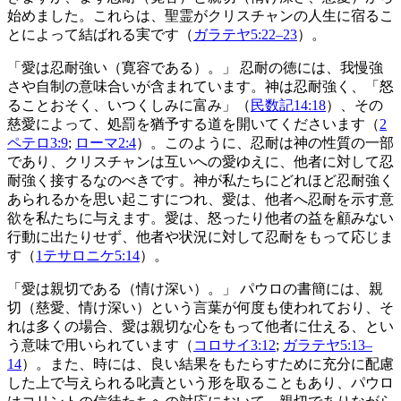
始めました。これらは、聖霊がクリスチャンの人生に宿るこ
とによって結ばれる実です（
ガラテヤ5:22–23
）。
「愛は忍耐強い（寛容である）。」 忍耐の徳には、我慢強
さや自制の意味合いが含まれています。神は忍耐強く、「怒
ることおそく、いつくしみに富み」（
民数記14:18
）、その
慈愛によって、処罰を猶予する道を開いてくださいます（
2
ペテロ3:9
;
ローマ2:4
）。このように、忍耐は神の性質の一部
であり、クリスチャンは互いへの愛ゆえに、他者に対して忍
耐強く接するなのべきです。神が私たちにどれほど忍耐強く
あられるかを思い起こすにつれ、愛は、他者へ忍耐を示す意
欲を私たちに与えます。愛は、怒ったり他者の益を顧みない
行動に出たりせず、他者や状況に対して忍耐をもって応じま
す（
1テサロニケ5:14
）。
「愛は親切である（情け深い）。」 パウロの書簡には、親
切（慈愛、情け深い）という言葉が何度も使われており、そ
れは多くの場合、愛は親切な心をもって他者に仕える、とい
う意味で用いられています（
コロサイ3:12
;
ガラテヤ5:13–
14
）。また、時には、良い結果をもたらすために充分に配慮
した上で与えられる叱責という形を取ることもあり、パウロ