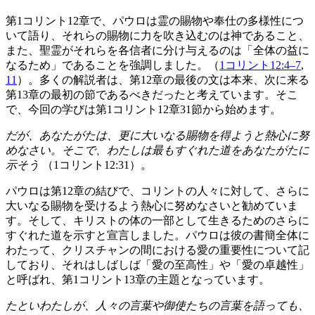
第1コリント12章で、パウロは霊の賜物や奉仕の多様性につ
いて語り、それらの賜物に力を吹き込むのは神であること、
また、聖霊がそれらを各信者に分け与えるのは「全体の益に
なるため」であることを強調しました。（
1コリント12:4–7
,
11
）。多くの解説者は、第12章の最後の文は本来、次に来る
第13章の最初の節であるべきだったと考えています。そこ
で、今回の学びは第1コリント12章31節から始めます。
だが、あなたがたは、更に大いなる賜物を得ようと熱心に努
めなさい。そこで、わたしは最もすぐれた道をあなたがたに
示そう
（1コリント12:31）。
パウロは第12章の結びで、コリントの人々に対して、さらに
大いなる賜物を受けるよう熱心に努めなさいと勧めていま
す。そして、キリストの体の一部として生きるためのさらに
すぐれた道を示すと宣言しました。パウロは彼の書簡全体に
わたって、クリスチャンの間における愛の重要性について記
しており、それはしばしば「愛の至高性」や「愛の卓越性」
と呼ばれ、第1コリント13章の主題となっています。
たといわたしが、人々の言葉や御使たちの言葉を語っても、