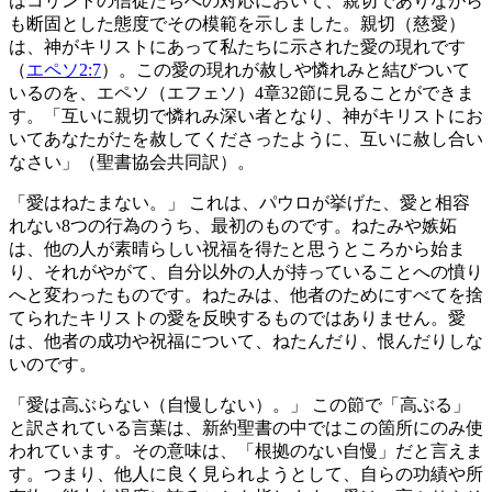
はコリントの信徒たちへの対応において、親切でありながら
も断固とした態度でその模範を示しました。親切（慈愛）
は、神がキリストにあって私たちに示された愛の現れです
（
エペソ2:7
）。この愛の現れが赦しや憐れみと結びついて
いるのを、エペソ（エフェソ）4章32節に見ることができま
す。「互いに親切で憐れみ深い者となり、神がキリストにお
いてあなたがたを赦してくださったように、互いに赦し合い
なさい」（聖書協会共同訳）。
「愛はねたまない。」 これは、パウロが挙げた、愛と相容
れない8つの行為のうち、最初のものです。ねたみや嫉妬
は、他の人が素晴らしい祝福を得たと思うところから始ま
り、それがやがて、自分以外の人が持っていることへの憤り
へと変わったものです。ねたみは、他者のためにすべてを捨
てられたキリストの愛を反映するものではありません。愛
は、他者の成功や祝福について、ねたんだり、恨んだりしな
いのです。
「愛は高ぶらない（自慢しない）。」 この節で「高ぶる」
と訳されている言葉は、新約聖書の中ではこの箇所にのみ使
われています。その意味は、「根拠のない自慢」だと言えま
す。つまり、他人に良く見られようとして、自らの功績や所