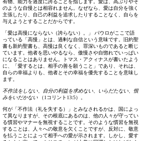
有物、能力を過度に誇ることを指します。愛は、高ぶりやそ
のような自慢とは相容れません。なぜなら、愛は自分を強く
主張したり、自己の利益を追求したりすることなく、自らを
与えようとすることだからです。
「愛は高慢にならない（誇らない）。」 パウロがここで語
っている「高慢」とは、過剰な自信という意味です。旧約聖
書も新約聖書も、高慢は良くなく、罪深いものであると断じ
ています。他者を思いやるなら、傲慢さや自惚れでいっぱい
になることはありません。トマス・アクィナスが書いたよう
に、「愛するとは、相手の善を願うこと」であり、それは、
自らの幸福よりも、他者とその幸福を優先することを意味し
ます。
不作法をしない、自分の利益を求めない、いらだたない、恨
みをいだかない
（1コリント13:5）。
何が「不作法（礼を失する）」とみなされるかは、国によっ
て異なりますが、その根底にあるのは、他の人々が守ってい
る慣習やマナーを無視することです。そのような慣習を無視
することは、人々への敬意を欠くことですが、反対に、敬意
を払うことによって相手への愛が示されます。しかし、愛す