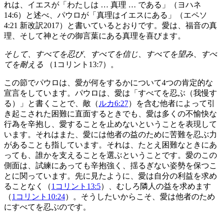
れは、イエスが「わたしは … 真理 … である」（ヨハネ
14:6）と述べ、パウロが「真理はイエスにある」（エペソ
4:21 新改訳2017）と書いているとおりです。愛は、福音の真
理、そして神とその御言葉にある真理を喜びます。
そして、すべてを忍び、すべてを信じ、すべてを望み、すべ
てを耐える
（1コリント13:7）。
この節でパウロは、愛が何をするかについて4つの肯定的な
宣言をしています。パウロは、愛は「すべてを忍ぶ（我慢す
る）」と書くことで、敵（
ルカ6:27
）を含む他者によって引
き起こされた困難に直面するときでも、愛は多くの不愉快な
行為を辛抱し、愛することを止めないということを表現して
います。それはまた、愛には他者の益のために苦難を忍ぶ力
があることも指しています。それは、たとえ困難なときにあ
っても、誰かを支えることを選ぶということです。愛のこの
側面は、試練にあっても辛抱強く、揺るぎない姿勢を保つこ
とに関っています。先に見たように、愛は自分の利益を求め
ることなく（
1コリント13:5
）、むしろ隣人の益を求めます
（
1コリント10:24
）。そうしたいからこそ、愛は他者のため
にすべてを忍ぶのです。