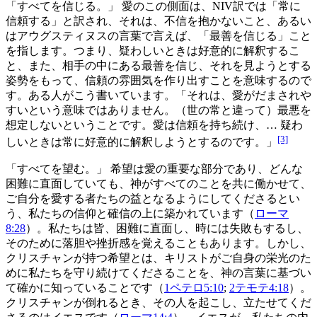
「すべてを信じる。」 愛のこの側面は、NIV訳では「常に
信頼する」と訳され、それは、不信を抱かないこと、あるい
はアウグスティヌスの言葉で言えば、「最善を信じる」こと
を指します。つまり、疑わしいときは好意的に解釈するこ
と、また、相手の中にある最善を信じ、それを見ようとする
姿勢をもって、信頼の雰囲気を作り出すことを意味するので
す。ある人がこう書いています。「それは、愛がだまされや
すいという意味ではありません。（世の常と違って）最悪を
想定しないということです。愛は信頼を持ち続け、… 疑わ
[3]
しいときは常に好意的に解釈しようとするのです。」
「すべてを望む。」 希望は愛の重要な部分であり、どんな
困難に直面していても、神がすべてのことを共に働かせて、
ご自分を愛する者たちの益となるようにしてくださるとい
う、私たちの信仰と確信の上に築かれています（
ローマ
8:28
）。私たちは皆、困難に直面し、時には失敗もするし、
そのために落胆や挫折感を覚えることもあります。しかし、
クリスチャンが持つ希望とは、キリストがご自身の栄光のた
めに私たちを守り続けてくださることを、神の言葉に基づい
て確かに知っていることです（
1ペテロ5:10
;
2テモテ4:18
）。
クリスチャンが倒れるとき、その人を起こし、立たせてくだ