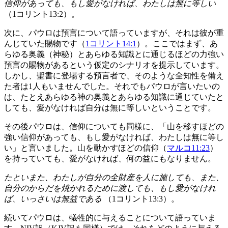
信仰があっても、もし愛がなければ、わたしは無に等しい
（1コリント13:2）。
次に、パウロは預言について語っていますが、それは彼が重
んじていた賜物です（
1コリント14:1
）。ここではまず、あ
らゆる奥義（神秘）とあらゆる知識とに通じるほどの力強い
預言の賜物があるという仮定のシナリオを提示しています。
しかし、聖書に登場する預言者で、そのような全知性を備え
た者は1人もいませんでした。それでもパウロが言いたいの
は、たとえあらゆる神の奥義とあらゆる知識に通じていたと
しても、愛がなければ自分は無に等しいということです。
その後パウロは、信仰についても同様に、「山を移すほどの
強い信仰があっても、もし愛がなければ、わたしは無に等し
い」と言いました。山を動かすほどの信仰（
マルコ11:23
）
を持っていても、愛がなければ、何の益にもなりません。
たといまた、わたしが自分の全財産を人に施しても、また、
自分のからだを焼かれるために渡しても、もし愛がなけれ
ば、いっさいは無益である
（1コリント13:3）。
続いてパウロは、犠牲的に与えることについて語っていま