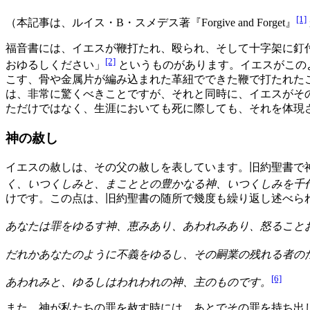
[1]
（本記事は、ルイス・B・スメデス著『Forgive and Forget』
福音書には、イエスが鞭打たれ、殴られ、そして十字架に釘
[2]
おゆるしください」
というものがあります。イエスがこの
こす、骨や金属片が編み込まれた革紐でできた鞭で打たれた
は、非常に驚くべきことですが、それと同時に、イエスがそ
ただけではなく、生涯においても死に際しても、それを体現
神の赦し
イエスの赦しは、その父の赦しを表しています。旧約聖書で
く、いつくしみと、まこととの豊かなる神、いつくしみを千
けです。この点は、旧約聖書の随所で幾度も繰り返し述べら
あなたは罪をゆるす神、恵みあり、あわれみあり、怒ること
だれかあなたのように不義をゆるし、その嗣業の残れる者の
[6]
あわれみと、ゆるしはわれわれの神、主のものです。
また、神が私たちの罪を赦す時には、あとでその罪を持ち出