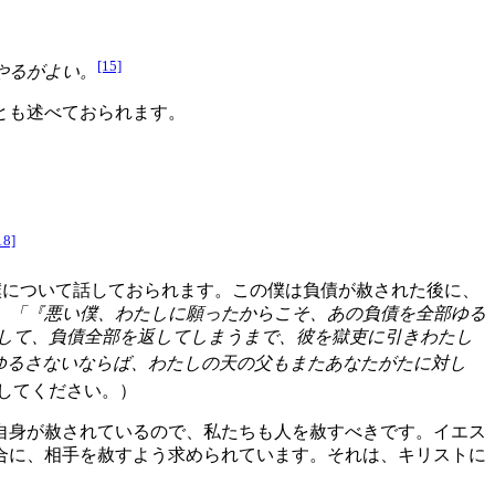
[15]
やるがよい。
とも述べておられます。
18]
僕について話しておられます。この僕は負債が赦された後に、
。
「『悪い僕、わたしに願ったからこそ、あの負債を全部ゆる
して、負債全部を返してしまうまで、彼を獄吏に引きわたし
ゆるさないならば、わたしの天の父もまたあなたがたに対し
してください。）
自身が赦されているので、私たちも人を赦すべきです。イエス
合に、相手を赦すよう求められています。それは、キリストに