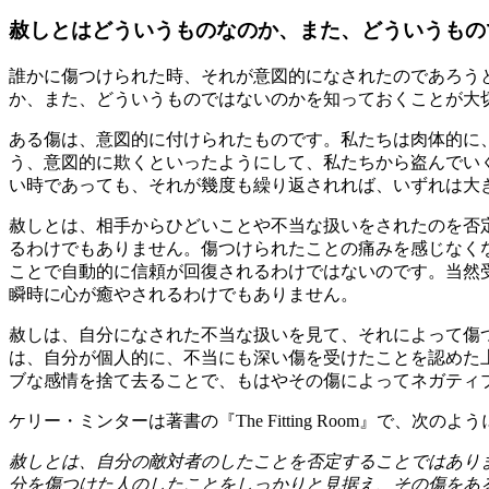
赦しとはどういうものなのか、また、どういうもの
誰かに傷つけられた時、それが意図的になされたのであろう
か、また、どういうものではないのかを知っておくことが大
ある傷は、意図的に付けられたものです。私たちは肉体的に
う、意図的に欺くといったようにして、私たちから盗んでい
い時であっても、それが幾度も繰り返されれば、いずれは大
赦しとは、相手からひどいことや不当な扱いをされたのを否
るわけでもありません。傷つけられたことの痛みを感じなく
ことで自動的に信頼が回復されるわけではないのです。当然
瞬時に心が癒やされるわけでもありません。
赦しは、自分になされた不当な扱いを見て、それによって傷
は、自分が個人的に、不当にも深い傷を受けたことを認めた
ブな感情を捨て去ることで、もはやその傷によってネガティ
ケリー・ミンターは著書の『The Fitting Room』で、次の
赦しとは、自分の敵対者のしたことを否定することではあり
分を傷つけた人のしたことをしっかりと見据え、その傷をあ