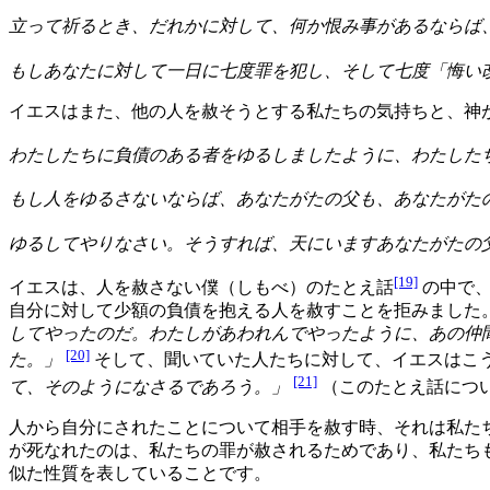
立って祈るとき、だれかに対して、何か恨み事があるならば
もしあなたに対して一日に七度罪を犯し、そして七度「悔い
イエスはまた、他の人を赦そうとする私たちの気持ちと、神
わたしたちに負債のある者をゆるしましたように、わたした
もし人をゆるさないならば、あなたがたの父も、あなたがた
ゆるしてやりなさい。そうすれば、天にいますあなたがたの
[19]
イエスは、人を赦さない僕（しもべ）のたとえ話
の中で、
自分に対して少額の負債を抱える人を赦すことを拒みました
してやったのだ。わたしがあわれんでやったように、あの仲
[20]
た。」
そして、聞いていた人たちに対して、イエスはこ
[21]
て、そのようになさるであろう。」
（このたとえ話につ
人から自分にされたことについて相手を赦す時、それは私た
が死なれたのは、私たちの罪が赦されるためであり、私たち
似た性質を表していることです。