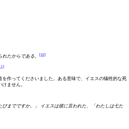
[10]
られたからである。
11]
道を作ってくださいました。ある意味で、イエスの犠牲的な死
いけません。
びまでですか。」 イエスは彼に言われた、「わたしは七た