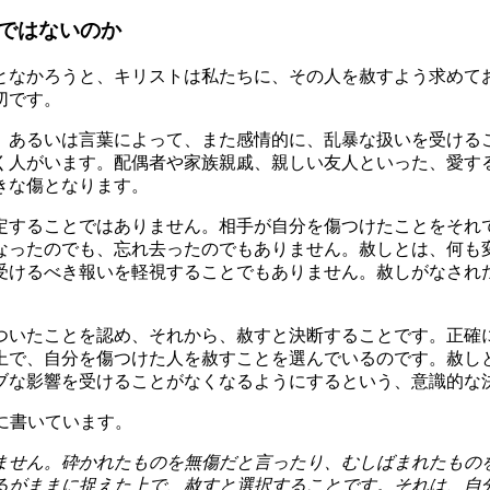
ではないのか
となかろうと、キリストは私たちに、その人を赦すよう求めて
切です。
、あるいは言葉によって、また感情的に、乱暴な扱いを受ける
く人がいます。配偶者や家族親戚、親しい友人といった、愛す
きな傷となります。
定することではありません。相手が自分を傷つけたことをそれ
なったのでも、忘れ去ったのでもありません。赦しとは、何も
受けるべき報いを軽視することでもありません。赦しがなされ
ついたことを認め、それから、赦すと決断することです。正確
上で、自分を傷つけた人を赦すことを選んでいるのです。赦し
ブな影響を受けることがなくなるようにするという、意識的な
ように書いています。
ません。砕かれたものを無傷だと言ったり、むしばまれたもの
るがままに捉えた上で、赦すと選択することです。それは、自