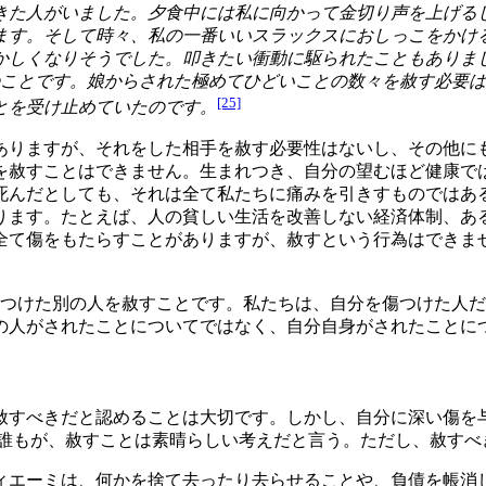
きた人がいました。夕食中には私に向かって金切り声を上げる
ます。そして時々、私の一番いいスラックスにおしっこをかけ
かしくなりそうでした。叩きたい衝動に駆られたこともありま
のことです。娘からされた極めてひどいことの数々を赦す必要
[25]
とを受け止めていたのです。
ありますが、それをした相手を赦す必要性はないし、その他に
を赦すことはできません。生まれつき、自分の望むほど健康で
死んだとしても、それは全て私たちに痛みを引きすものではあ
ります。たとえば、人の貧しい生活を改善しない経済体制、あ
全て傷をもたらすことがありますが、赦すという行為はできま
傷つけた別の人を赦すことです。私たちは、自分を傷つけた人
の人がされたことについてではなく、自分自身がされたことに
赦すべきだと認めることは大切です。しかし、自分に深い傷を
「誰もが、赦すことは素晴らしい考えだと言う。ただし、赦すべ
ィエーミは、何かを捨て去ったり去らせることや、負債を帳消