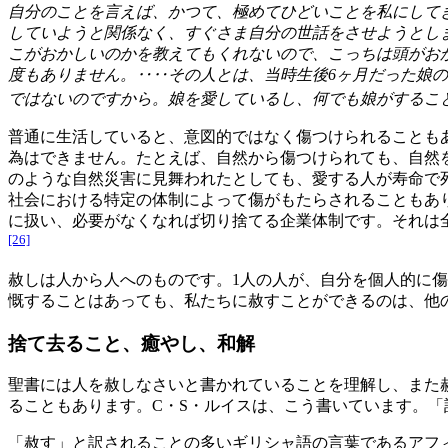
自分のことを言えば、かつて、極めてひどいことを私にして
していようと関係なく、すぐさま自分の世話をさせようとし
こがおかしいのかを教えてもくれないので、こっちは頭がお
度もありません。‥‥その人とは、当時生後6ヶ月だった娘
ではないのですから。娘を愛しているし、何でも娘がするこ
普通に生活していると、意図的ではなく傷つけられることも
為はできません。たとえば、自然から傷つけられても、自然
のような自然災害に見舞われたとしても、愛する人が寿命で
社会における特定の体制によって傷がもたらされることもあ
に扱い、必要がなくなれば切り捨てる企業体制です。それは
[26]
赦しは人から人へのものです。1人の人が、自分を個人的に
慨することはあっても、私たちに赦すことができるのは、他
捨て去ること、癒やし、和解
聖書には人を赦しなさいと書かれていることを理解し、また
ることもあります。C・S・ルイスは、こう書いています。
「赦す」と訳されることの多いギリシャ語の言葉であるアフ