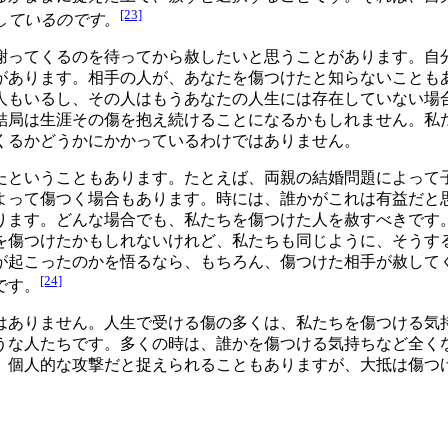
[23]
しているのです。
謝ってくるのを待ってから赦したいと思うことがあります。自
があります。相手の人が、あなたを傷つけたと知らないことも
人もいるし、その人はもうあなたの人生には存在していない場
結局は生涯その傷を抱え続けることになるかもしれません。私
くるかどうかにかかっているわけではありません。
たということもあります。たとえば、両親の結婚問題によって
よって傷つく場合もあります。時には、誰かがこれは有益だと
ります。どんな場合でも、私たちを傷つけた人を赦すべきです
を傷つけたかもしれないけれど、私たちも同じように、そうす
が起こったのかを悟るなら、もちろん、傷つけた相手が赦して
[24]
です。
はありません。人生で受ける傷の多くは、私たちを傷つける気
うな人たちです。多くの時は、誰かを傷つける気持ちなど全く
、個人的な攻撃だと捉えられることもありますが、大抵は傷つ