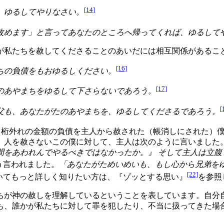
[14]
、ゆるしてやりなさい。
改めます」と言ってあなたのところへ帰ってくれば、ゆるして
が私たちを赦してくださることのあいだには相互関係があるこ
[16]
ちの負債をもおゆるしください。
[17]
のあやまちをゆるして下さらないであろう。
[
父も、あなたがたのあやまちを、ゆるしてくださるであろう。
桁外れの金額の負債を主人から赦された（帳消しにされた）
。人を赦さないこの僕に対して、主人は次のように言いました
間をあわれんでやるべきではなかったか。』 そして主人は立腹
う言われました。
「あなたがためいめいも、もし心から兄弟を
[22]
いてもっと詳しく知りたい方は、『ゾッとする思い』
を参照
ちが神の赦しを理解しているということを表しています。自分
も、誰かが私たちに対して罪を犯したり、不当に扱ってきた場