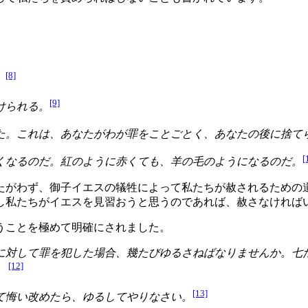
[8]
。
[9]
けられる。
た。これは、あなたがわが罪をことごとく、あなたの後に捨て
[
くなるのだ。紅のように赤くても、羊の毛のようになるのだ。
たがわず、御子イエスの犠牲によって私たちが赦されるための
し私たちがイエスを見習おうと思うのであれば、赦さなければ
うことを極めて明確にされました。
に対して罪を犯した場合、幾たびゆるさねばなりませんか。七た
[12]
」
[13]
て悔い改めたら、ゆるしてやりなさい。