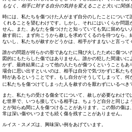
もなく、相手に対する自分の気持を変えることと大いに関係
時には、私たちを傷つけた人がまず自分のしたことについて
くれることを望むわけです。しかし、それにはいくらか問題
せん。また、あなたを傷つけたと知っていても気に留めない
赦す前に、まず向こうから赦しを求めてくるのを待つなら、
ないし、私たちが赦すかどうかは、相手がすまないと言って
誰かの問題が何らかの形であなたに飛び火したために傷つい
図的にもたらした傷ではありません。誰かの犯した間違いに
かず、最終結果によって他の人たちが傷つくということもあ
場合に思い出すといいのは、相手は自分で気づかずに私たち
時があるということです。もし自分がそうしてしまって、何
に私たちを傷つけてしまった人を赦すのを厭わずにいるべき
また、私たちの受ける傷全てについて、赦しが必要なわけで
む世界で、いつも接している相手は、ちょうど自分と同じよ
とが知らぬ間に人を傷つけることがあります。この類の傷は
常は深い傷やいつまでも続く傷を残すことがありません。
ルイス・スメズは、興味深い例をあげています。