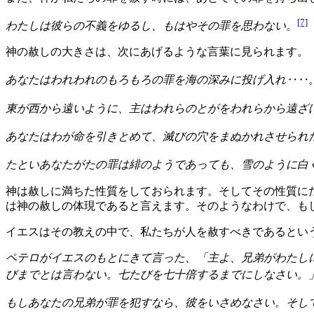
[7]
わたしは彼らの不義をゆるし、もはやその罪を思わない。
神の赦しの大きさは、次にあげるような言葉に見られます。
あなたはわれわれのもろもろの罪を海の深みに投げ入れ‥‥
東が西から遠いように、主はわれらのとがをわれらから遠ざ
あなたはわが命を引きとめて、滅びの穴をまぬかれさせられ
たといあなたがたの罪は緋のようであっても、雪のように白
神は赦しに満ちた性質をしておられます。そしてその性質に
は神の赦しの体現であると言えます。そのようなわけで、も
イエスはその教えの中で、私たちが人を赦すべきであるとい
ペテロがイエスのもとにきて言った、「主よ、兄弟がわたし
びまでとは言わない。七たびを七十倍するまでにしなさい。
もしあなたの兄弟が罪を犯すなら、彼をいさめなさい。そし