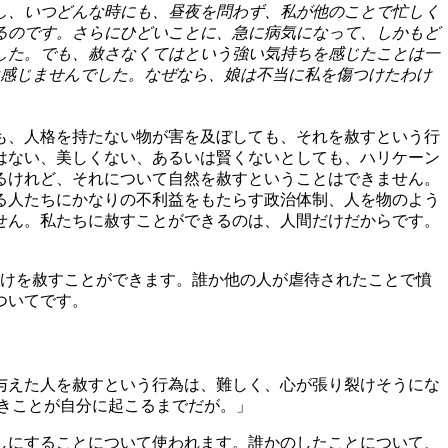
し、いつどんな時にも、昼夜を問わず、私が他のことで忙しく
るのです。さらにひどいことに、急に病気になって、しかもど
した。でも、赦さなくてはという強い気持ちを感じたことは一
は感じませんでした。なぜなら、娘は不当に私を傷つけたわけ
も、人格を持たない物が害を及ぼしても、それを赦すという行
はない、美しくない、あるいは賢くないとしても、ハリケーン
るけれど、それについて自然を赦すということはできません。
る人たちにかなりの不利益をもたらす政治体制、人を物のよう
せん。私たちに赦すことができるのは、人間だけだからです。
だけを赦すことができます。誰か他の人が虐待されたことで憤
ついてです。
与えた人を赦すという行為は、難しく、心が張り裂けそうにな
きことが自分に起こるまでだが。」
しにすることについて使われます。誰かのしたことについて、