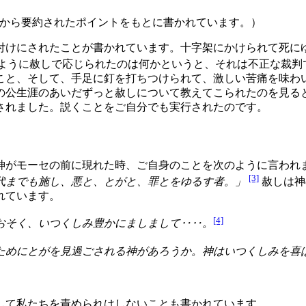
から要約されたポイントをもとに書かれています。）
付けにされたことが書かれています。十字架にかけられて死に
ように赦しで応じられたのは何かというと、それは不正な裁判
こと、そして、手足に釘を打ちつけられて、激しい苦痛を味わ
の公生涯のあいだずっと赦しについて教えてこられたのを見る
されました。説くことをご自分でも実行されたのです。
神がモーセの前に現れた時、ご自身のことを次のように言われ
[3]
代までも施し、悪と、とがと、罪とをゆるす者。」
赦しは神
れています。
[4]
おそく、いつくしみ豊かにましまして‥‥。
ためにとがを見過ごされる神があろうか。神はいつくしみを喜
して私たちを責められはしないことも書かれています。